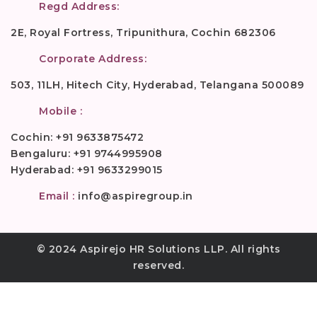
Regd Address:
2E, Royal Fortress, Tripunithura, Cochin 682306
Corporate Address:
503, 11LH, Hitech City, Hyderabad, Telangana 500089
Mobile :
Cochin: +91 9633875472
Bengaluru: +91 9744995908
Hyderabad: +91 9633299015
Email :
info@aspiregroup.in
© 2024 Aspirejo HR Solutions LLP. All rights
reserved.