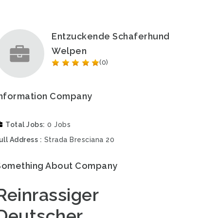
Entzuckende Schaferhund
Welpen
(0)
Information Company
Total Jobs
0 Jobs
ull Address
Strada Bresciana 20
Something About Company
Reinrassiger
Deutscher