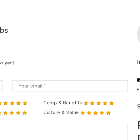
obs
s yet )
F
Comp & Benefits
Culture & Value