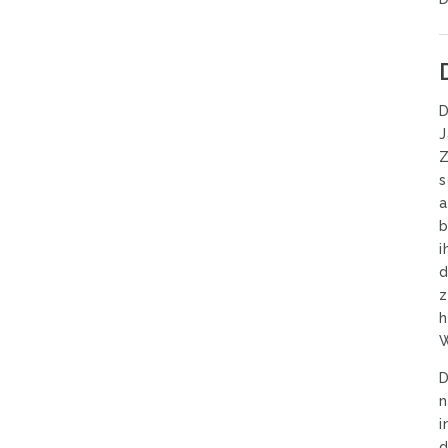
D
J
Z
s
a
b
i
d
z
h
W
D
n
i
d