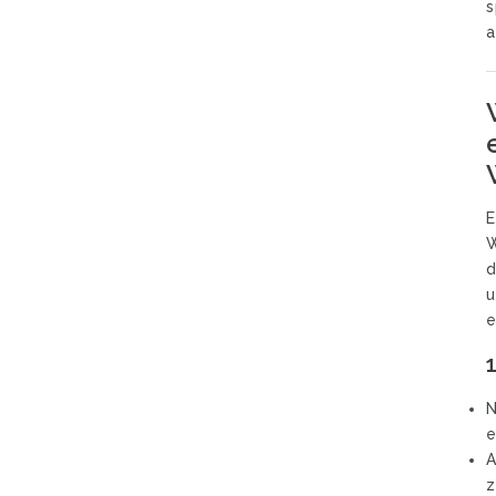
s
a
E
W
d
u
e
N
e
A
z