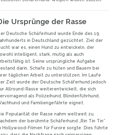
Die Ursprünge der Rasse
er Deutsche Schäferhund wurde Ende des 19.
ahrhunderts in Deutschland gezüchtet. Ziel der
ucht war es, einen Hund zu entwickeln, der
owohl intelligent, stark, mutig als auch
rbeitsfähig ist. Seine ursprüngliche Aufgabe
estand darin, Schafe zu hüten und Bauern bei
hrer täglichen Arbeit zu unterstützen. Im Laufe
er Zeit wurde der Deutsche Schäferhund jedoch
ur Allround-Rasse weiterentwickelt, die sich
ervorragend als Polizeihund, Blindenführhund,
achhund und Familiengefährte eignet.
ie Popularität der Rasse nahm weltweit zu,
achdem der berühmte Schäferhund „Rin Tin Tin”
n Hollywood-Filmen für Furore sorgte. Dies führte
azu, dass die Nachfrage nach reinrassigen