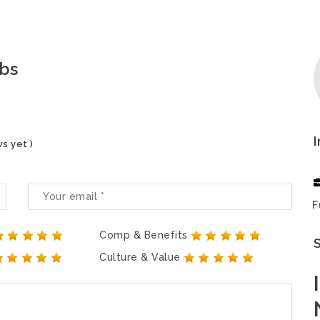
obs
s yet )
F
Comp & Benefits
Culture & Value