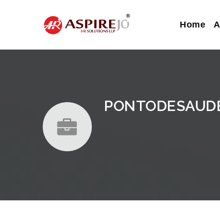
Home
A
PONTODESAUD