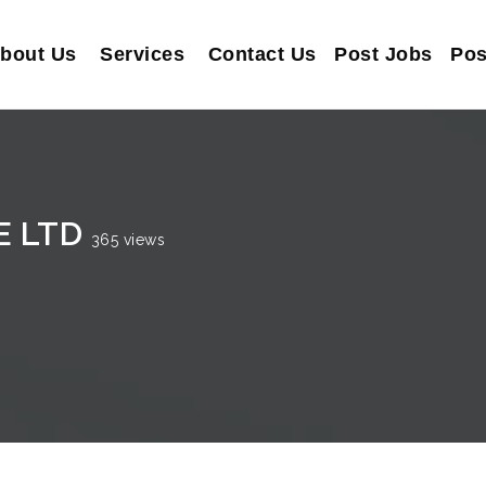
bout Us
Services
Contact Us
Post Jobs
Pos
E LTD
365 views